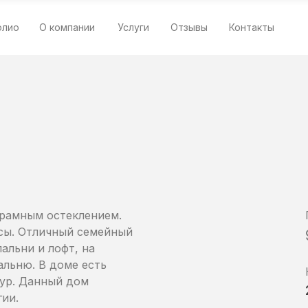
олио
О компании
Услуги
Отзывы
Контакты
орамным остеклением.
асы. Отличный семейный
пальни и лофт, на
льню. В доме есть
бур. Данный дом
гии.