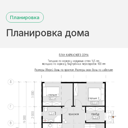
Остались вопросы?
Задайте их в чате
Напишите нам в любой мессенджер.
Написать в
WhatsApp
Написать в
Telegram
Написать в
ВКонтакте