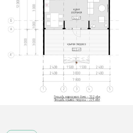
МОДУЛЬ
СТРОЙ
98
Строительство модульных и
каркасных домов в Санкт-
Петербурге и Сортавала
Контакты
+7 (911) 009-57-45
89692195151@mail.ru