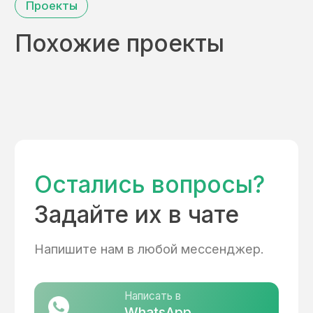
Санкт-Петербург и Ленинградская область,
производство п. Лесколово, дорога в
Аньялово.
+7 (921) 526-41-40
Карелия, Сортавальский район, пгт Хелюля,
улица Фабричная, д. 18
Реквизиты
ИП Копылов Антон Юрьевич
ИНН 780419956901
Меню
Проекты
Портфолио
О компании
Услуги
Отзывы
Контакты
Заказать звонок