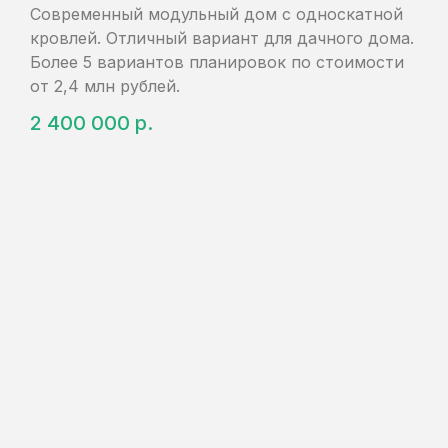
Современный модульный дом с односкатной
Портфолио
О компании
кровлей. Отличный вариант для дачного дома.
Услуги
Более 5 вариантов планировок по стоимости
Отзывы
от 2,4 млн рублей.
Контакты
2 400 000
р.
Заказать звонок
© 2026 Все права защищены
Политика конфиденциальности