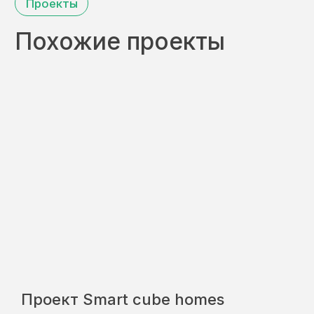
МОДУЛЬ
СТРОЙ
98
Строительство модульных и
каркасных домов в Санкт-
Петербурге и Сортавала
Контакты
+7 (911) 009-57-45
89692195151@mail.ru
Санкт-Петербург и Ленинградская область,
производство п. Лесколово, дорога в
Аньялово.
+7 (921) 526-41-40
Карелия, Сортавальский район, пгт Хелюля,
улица Фабричная, д. 18
Реквизиты
ИП Копылов Антон Юрьевич
ИНН 780419956901
Меню
Проект Smart cube homes
Проекты